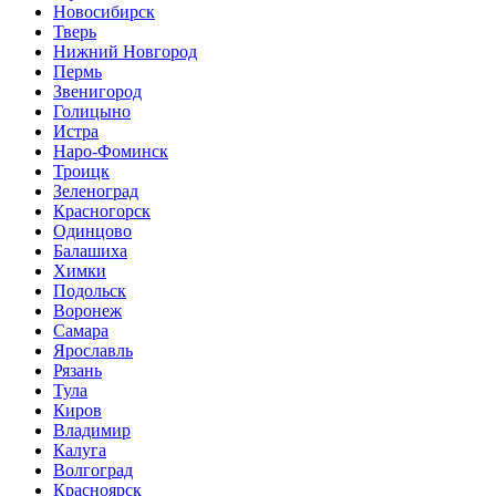
Новосибирск
Тверь
Нижний Новгород
Пермь
Звенигород
Голицыно
Истра
Наро-Фоминск
Троицк
Зеленоград
Красногорск
Одинцово
Балашиха
Химки
Подольск
Воронеж
Самара
Ярославль
Рязань
Тула
Киров
Владимир
Калуга
Волгоград
Красноярск