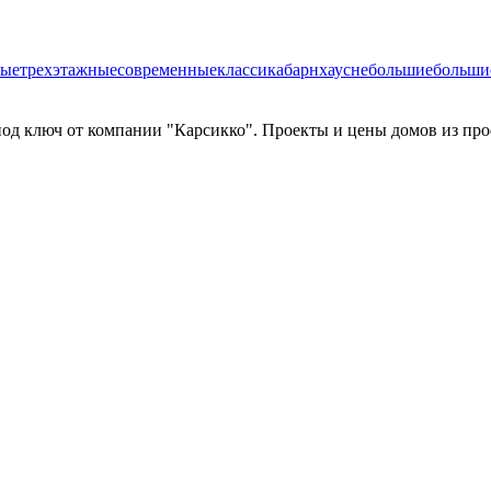
ные
трехэтажные
современные
классика
барнхаус
небольшие
больши
од ключ от компании "Карсикко". Проекты и цены домов из про