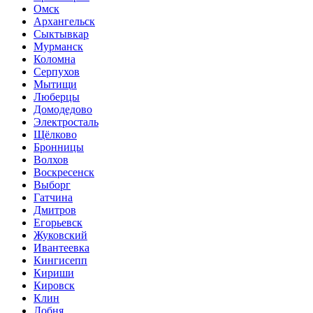
Омск
Архангельск
Сыктывкар
Мурманск
Коломна
Серпухов
Мытищи
Люберцы
Домодедово
Электросталь
Щёлково
Бронницы
Волхов
Воскресенск
Выборг
Гатчина
Дмитров
Егорьевск
Жуковский
Ивантеевка
Кингисепп
Кириши
Кировск
Клин
Лобня