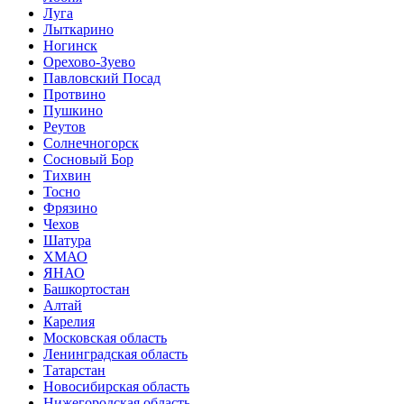
Луга
Лыткарино
Ногинск
Орехово-Зуево
Павловский Посад
Протвино
Пушкино
Реутов
Солнечногорск
Сосновый Бор
Тихвин
Тосно
Фрязино
Чехов
Шатура
ХМАО
ЯНАО
Башкортостан
Алтай
Карелия
Московская область
Ленинградская область
Татарстан
Новосибирская область
Нижегородская область