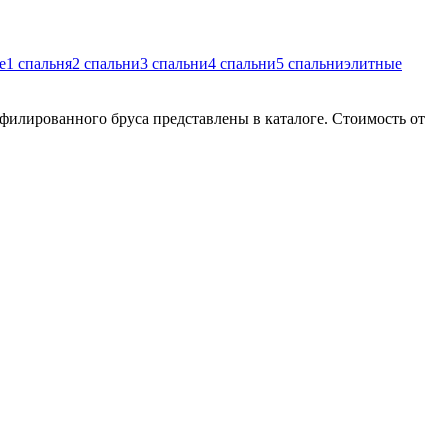
е
1 спальня
2 спальни
3 спальни
4 спальни
5 спальни
элитные
филированного бруса представлены в каталоге. Стоимость от