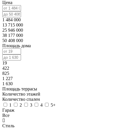
Цена
1 484 000
13 715 000
25 946 000
38 177 000
50 408 000
Площадь дома
19
422
825
1 227
1 630
Площадь террасы
Количество этажей
Количество спален
1
2
3
4
5+
Гараж
Все
Стиль